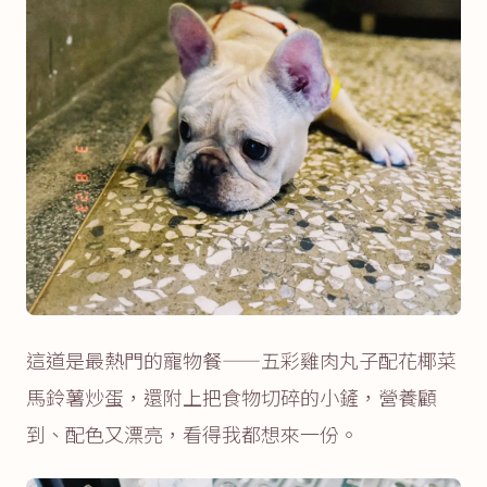
這道是最熱門的寵物餐——五彩雞肉丸子配花椰菜
馬鈴薯炒蛋，還附上把食物切碎的小鏟，營養顧
到、配色又漂亮，看得我都想來一份。