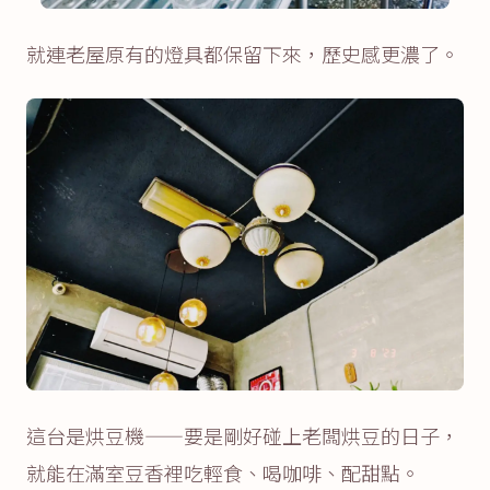
就連老屋原有的燈具都保留下來，歷史感更濃了。
這台是烘豆機——要是剛好碰上老闆烘豆的日子，
就能在滿室豆香裡吃輕食、喝咖啡、配甜點。