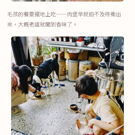
毛孩的餐要擺地上吃——肉堡早就迫不及待衝出
來，大概老遠就聞到香味了。