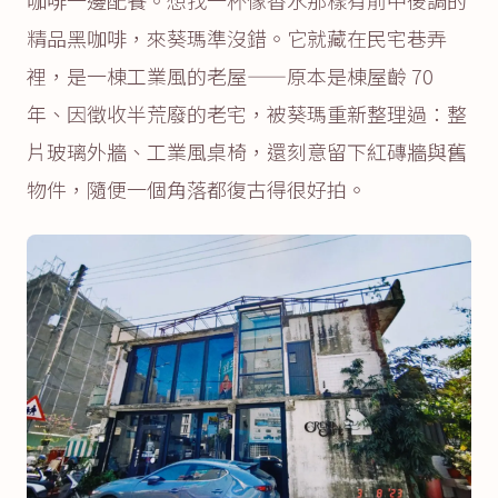
咖啡一邊配餐。想找一杯像香水那樣有前中後調的
精品黑咖啡，來葵瑪準沒錯。它就藏在民宅巷弄
裡，是一棟工業風的老屋——原本是棟屋齡 70
年、因徵收半荒廢的老宅，被葵瑪重新整理過：整
片玻璃外牆、工業風桌椅，還刻意留下紅磚牆與舊
物件，隨便一個角落都復古得很好拍。