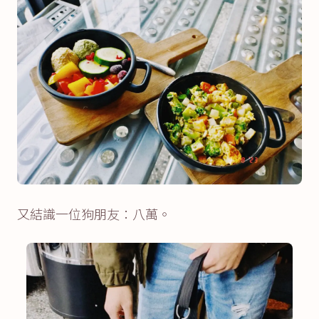
又結識一位狗朋友：八萬。