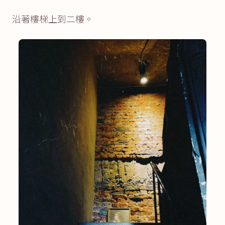
沿著樓梯上到二樓。