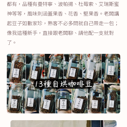
都有，品種有曼特寧、波帕揚、杜莓索、艾瑞斯蜜
神等等，風味則涵蓋果香、花香、堅果香。老闆講
起豆子如數家珍，熟客不必多問就自己帶走一包；
像我這種新手，直接跟老闆聊、請他配一支就對
了。