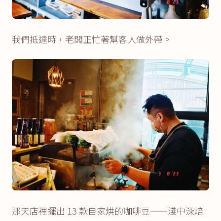
我們抵達時，老闆正忙著幫客人做外帶。
那天店裡擺出 13 款自家烘的咖啡豆——淺中深焙