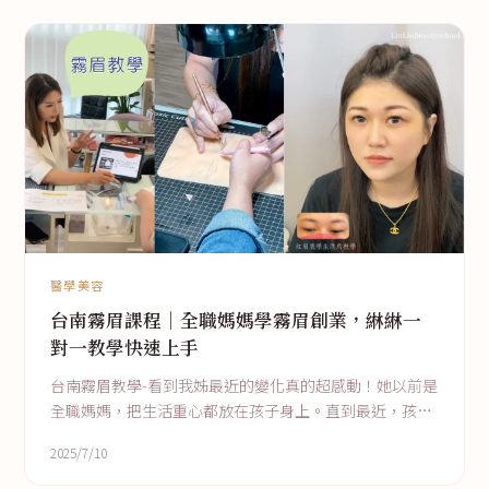
醫學美容
台南霧眉課程｜全職媽媽學霧眉創業，綝綝一
對一教學快速上手
台南霧眉教學-看到我姊最近的變化真的超感動！她以前是
全職媽媽，把生活重心都放在孩子身上。直到最近，孩子
漸漸大了，她終於有時間做自己～她選擇學一項手藝——
2025/7/10
霧眉，開