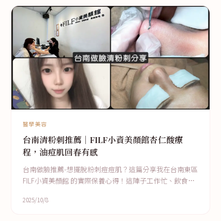
醫學美容
台南清粉刺推薦｜FILF小資美顏館杏仁酸療
程，油痘肌回春有感
台南做臉推薦-想擺脫粉刺痘痘肌？這篇分享我在台南東區
FILF小資美顏館 的實際保養心得！這陣子工作忙、飲食爆
炸導致滿臉粉刺痘痘，幸好靠「粉刺清理＋杏仁酸保養」
2025/10/8