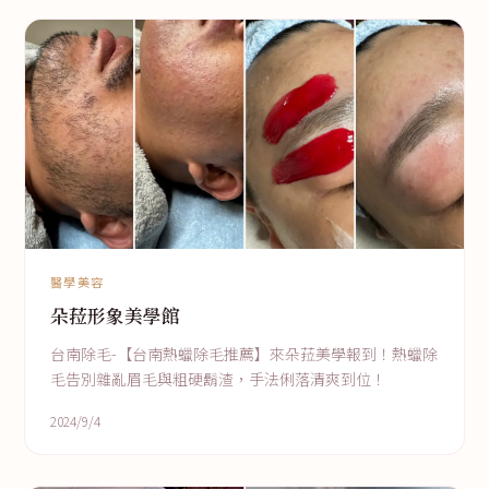
醫學美容
朵菈形象美學館
台南除毛-【台南熱蠟除毛推薦】來朵菈美學報到！熱蠟除
毛告別雜亂眉毛與粗硬鬍渣，手法俐落清爽到位！
2024/9/4