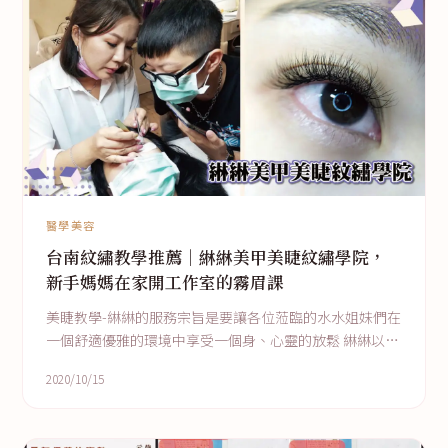
醫學美容
台南紋繡教學推薦｜綝綝美甲美睫紋繡學院，
新手媽媽在家開工作室的霧眉課
美睫教學-綝綝的服務宗旨是要讓各位蒞臨的水水姐妹們在
一個舒適優雅的環境中享受一個身、心靈的放鬆 綝綝以專
業的角度挑選專業的設備及素材要讓每ㄧ位水水享受六星
2020/10/15
級的服