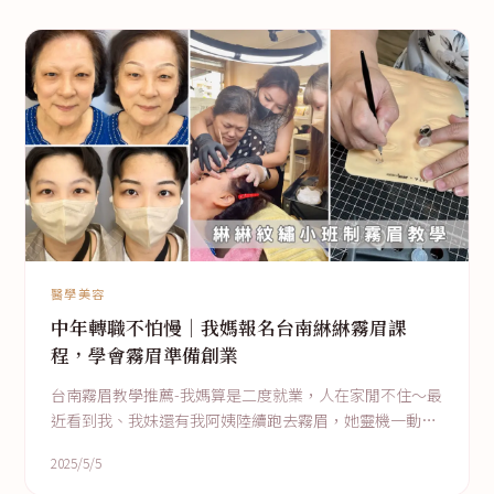
醫學美容
中年轉職不怕慢｜我媽報名台南綝綝霧眉課
程，學會霧眉準備創業
台南霧眉教學推薦-我媽算是二度就業，人在家閒不住～最
近看到我、我妹還有我阿姨陸續跑去霧眉，她靈機一動，
乾脆自己去學一學，自己霧、自己賺，這筆錢不就留在自
2025/5/5
己家了嗎