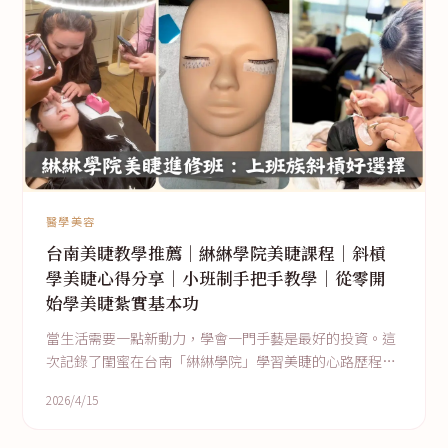
醫學美容
台南美睫教學推薦｜綝綝學院美睫課程｜斜槓
學美睫心得分享｜小班制手把手教學｜從零開
始學美睫紮實基本功
當生活需要一點新動力，學會一門手藝是最好的投資。這
次記錄了閨蜜在台南「綝綝學院」學習美睫的心路歷程，
從假人頭練習到真人操作的成就感，右琳老師「教到會」
2026/4/15
的耐心讓人