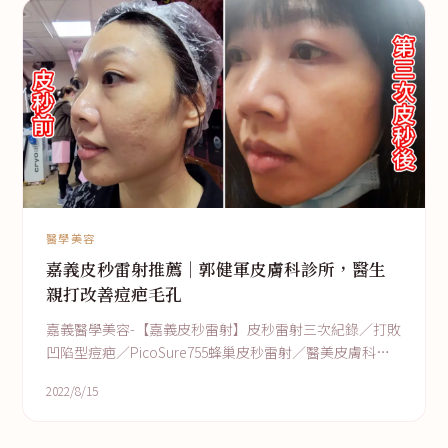
醫學美容
嘉義皮秒雷射推薦｜郭健軍皮膚科診所，醫生
親打改善痘疤毛孔
嘉義醫學美容-【嘉義皮秒雷射】皮秒雷射三次紀錄／打敗
凹陷型痘疤／PicoSure755蜂巢皮秒雷射／醫美皮膚科診
所推薦／郭健軍皮膚科診所
2022/8/15