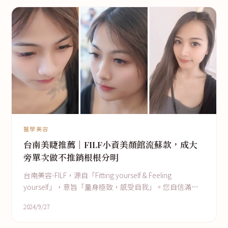
醫學美容
台南美睫推薦｜FILF小資美顏館流蘇款，成大
旁單次做不推銷根根分明
台南美容-FILF，源自「Fitting yourself & Feeling
yourself」，意旨「量身極致，感受自我」。您自信滿意
的笑容，將如同詩般甜美
2024/9/27