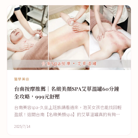
醫學美容
台南按摩推薦｜名緻美顏SPA艾草溫罐60分鐘
全攻略，999元舒壓
台南美容spa-久坐上班族請看過來，泡芙女孩也能找回輕
盈感！這間台南【名緻美顏spa】的艾草溫罐真的有夠讚
我選的是60分鐘999元的組合（原價2000元），含
2025/7/14