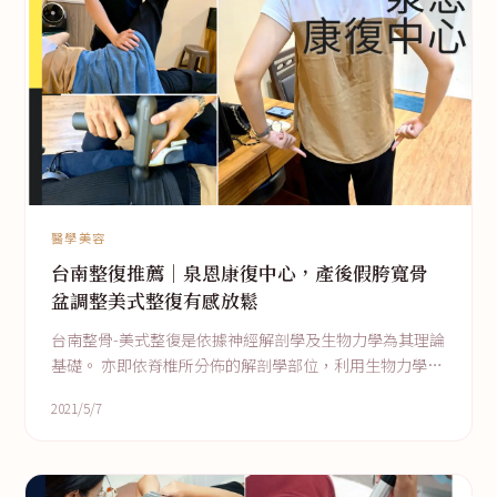
醫學美容
台南整復推薦｜泉恩康復中心，產後假胯寬骨
盆調整美式整復有感放鬆
台南整骨-美式整復是依據神經解剖學及生物力學為其理論
基礎。 亦即依脊椎所分佈的解剖學部位，利用生物力學的
槓桿原理，採用適合的手法，以巧妙、自然、輕鬆及無痛
2021/5/7
的情況