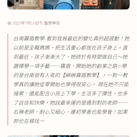
📅 2025年7月10日
📁 醫學美容
台南霧眉教學-看到我姊最近的變化真的超感動！她
以前是全職媽媽，把生活重心都放在孩子身上。直
到最近，孩子漸漸大了，她終於有時間做自己～她
選擇學一項手藝——霧眉，開始她的創業之路✨學
的是台南很有人氣的【綝綝霧眉教學】，一對一教
學真的讓她從零開始也學得很安心。 現在她不只能
接案，還能配合小孩上下學，生活多了彈性，也多
了自信和快樂，她說最幸運的是遇到對的老師——
右琳老師，耐心又細心，連初學者也能學會！如果
妳也在尋找一