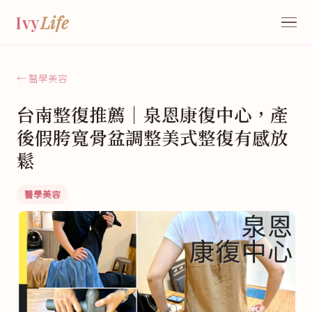
Ivy
Life
← 醫學美容
台南整復推薦｜泉恩康復中心，產
後假胯寬骨盆調整美式整復有感放
鬆
醫學美容