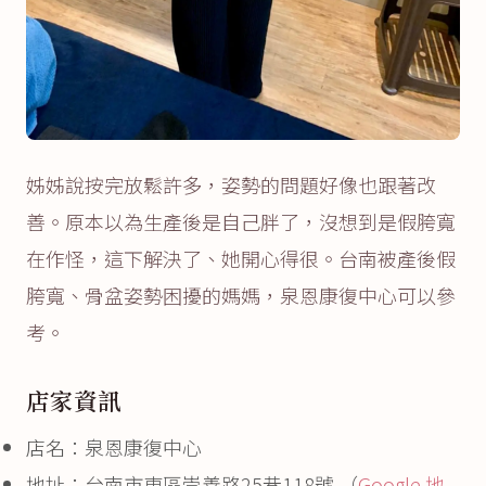
姊姊說按完放鬆許多，姿勢的問題好像也跟著改
善。原本以為生產後是自己胖了，沒想到是假胯寬
在作怪，這下解決了、她開心得很。台南被產後假
胯寬、骨盆姿勢困擾的媽媽，泉恩康復中心可以參
考。
店家資訊
店名：泉恩康復中心
地址：台南市東區崇善路25巷118號 （
Google 地