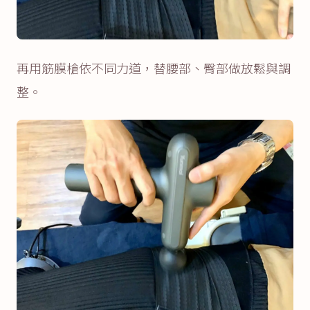
再用筋膜槍依不同力道，替腰部、臀部做放鬆與調
整。