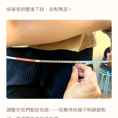
接著老師整復下肢、放鬆臀部。
調整完我們都超有感——我覺得她褲子明顯變鬆