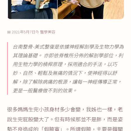
📅 2021年5月7日
📁 醫學美容
台南整骨-美式整復是依據神經解剖學及生物力學為
其理論基礎。 亦即依脊椎所分佈的解剖學部位，利
用生物力學的槓桿原理，採用適合的手法，以巧
妙、自然、輕鬆及無痛的情況下，使神經得以舒
解，除了解除病痛的根源，讓每一神經傳導正常，
更是一般醫療做不到的效果。
很多媽媽生完小孩身材多少會變，我姊也一樣，老
說生完屁股變大了。但有時候那並不是胖，而是姿
勢不良造成的「假胯寬」。所謂假胯，主要是髖關