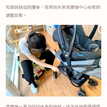
知道姊姊這困擾後，我帶她來泉恩康復中心給老師
調整放鬆。
當媽後一直沒好好休息的姊姊，這天來按摩還得帶