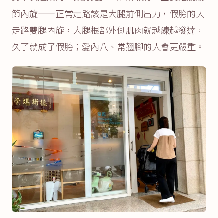
節內旋——正常走路該是大腿前側出力，假胯的人
走路雙腿內旋，大腿根部外側肌肉就越練越發達，
久了就成了假胯；愛內八、常翹腳的人會更嚴重。