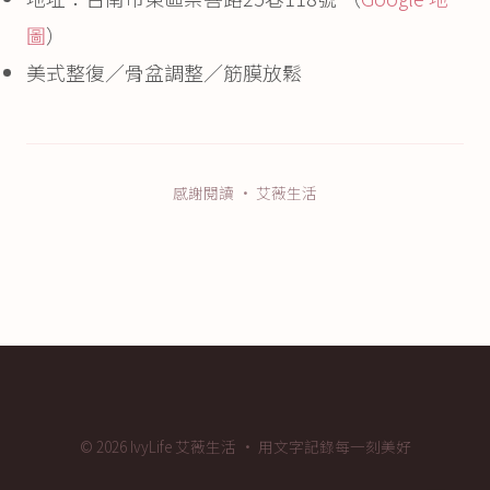
圖
）
美式整復／骨盆調整／筋膜放鬆
感謝閱讀 · 艾薇生活
© 2026 IvyLife 艾薇生活 · 用文字記錄每一刻美好