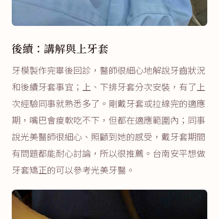
後續：講解與上牙套
牙模製作完畢後回診，醫師很細心地解說牙齒狀況
和後續牙套事宜；上、下排牙套分次安裝，有了上
次經驗同事就熟悉多了。剛戴牙套或拉線完的適應
期，嘴巴會痠軟吃不下，但都在適應範圍內；同事
說光美醫師很細心、照顧到她的感受，戴牙套期間
有問題都能耐心討論，所以很推薦。台南安平想做
牙套矯正的可以參考光美牙醫。