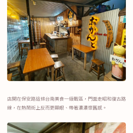
店開在保安路這條台南美食一級戰區，門面走昭和復古路
線，在熱鬧街上反而更顯眼、帶著濃濃懷舊感。