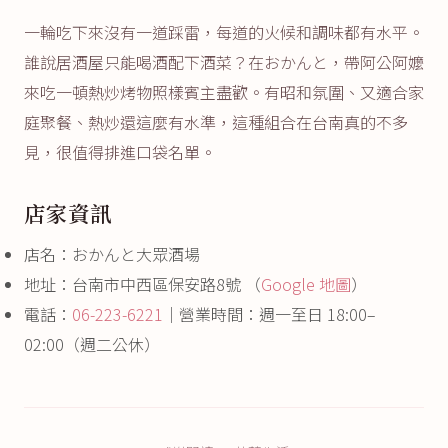
一輪吃下來沒有一道踩雷，每道的火候和調味都有水平。
誰說居酒屋只能喝酒配下酒菜？在おかんと，帶阿公阿嬤
來吃一頓熱炒烤物照樣賓主盡歡。有昭和氛圍、又適合家
庭聚餐、熱炒還這麼有水準，這種組合在台南真的不多
見，很值得排進口袋名單。
店家資訊
店名：おかんと大眾酒場
地址：台南市中西區保安路8號 （
Google 地圖
）
電話：
06-223-6221
｜營業時間：週一至日 18:00–
02:00（週二公休）