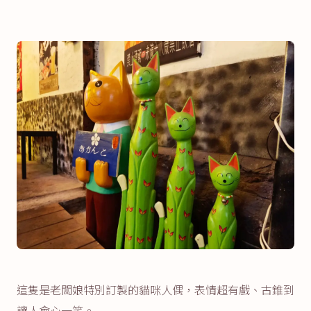
這隻是老闆娘特別訂製的貓咪人偶，表情超有戲、古錐到
讓人會心一笑。