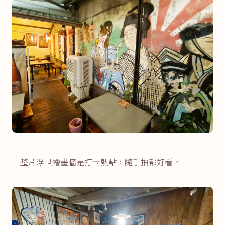
一整片浮世繪畫牆是打卡熱點，隨手拍都好看。