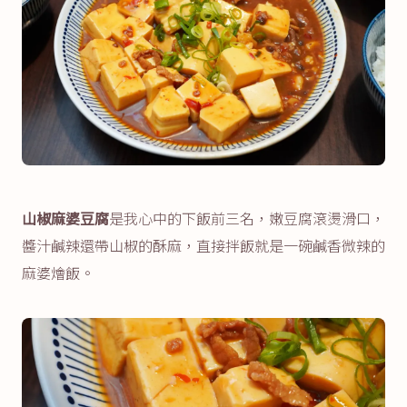
山椒麻婆豆腐
是我心中的下飯前三名，嫩豆腐滾燙滑口，
醬汁鹹辣還帶山椒的酥麻，直接拌飯就是一碗鹹香微辣的
麻婆燴飯。