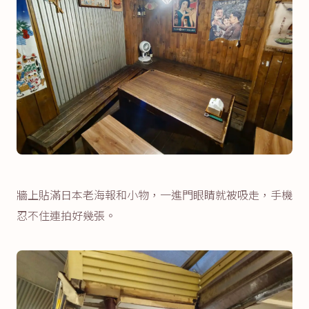
牆上貼滿日本老海報和小物，一進門眼睛就被吸走，手機
忍不住連拍好幾張。