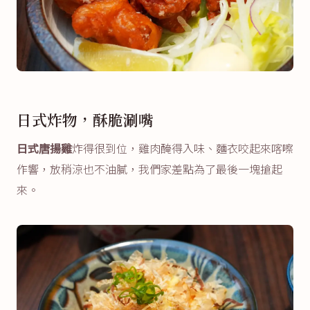
日式炸物，酥脆涮嘴
日式唐揚雞
炸得很到位，雞肉醃得入味、麵衣咬起來喀嚓
作響，放稍涼也不油膩，我們家差點為了最後一塊搶起
來。