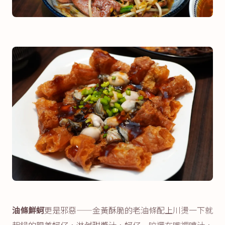
油條鮮蚵
更是邪惡——金黃酥脆的老油條配上川燙一下就
起鍋的肥美蚵仔，淋鹹甜醬汁，蚵仔一咬還在嘴裡噴汁，