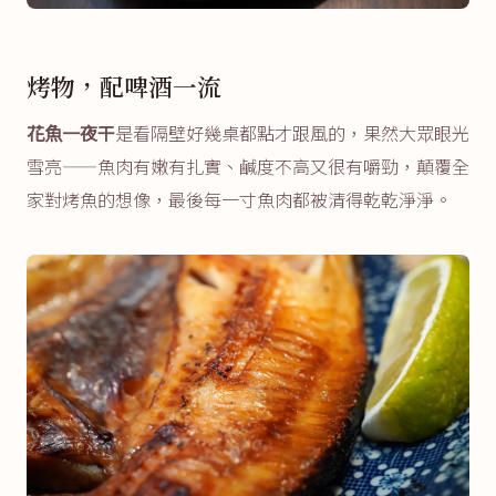
烤物，配啤酒一流
花魚一夜干
是看隔壁好幾桌都點才跟風的，果然大眾眼光
雪亮——魚肉有嫩有扎實、鹹度不高又很有嚼勁，顛覆全
家對烤魚的想像，最後每一寸魚肉都被清得乾乾淨淨。