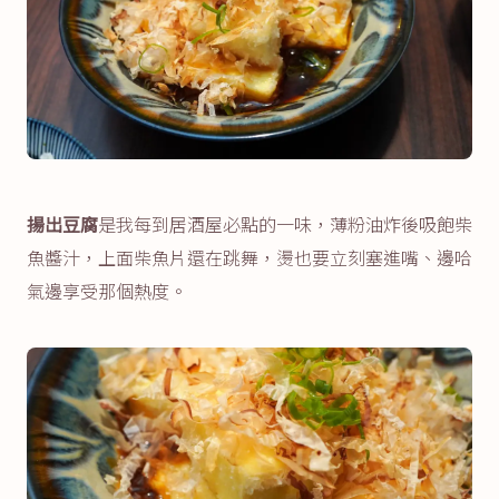
揚出豆腐
是我每到居酒屋必點的一味，薄粉油炸後吸飽柴
魚醬汁，上面柴魚片還在跳舞，燙也要立刻塞進嘴、邊哈
氣邊享受那個熱度。