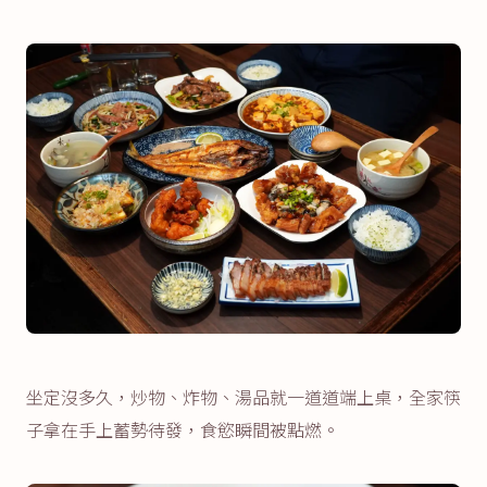
坐定沒多久，炒物、炸物、湯品就一道道端上桌，全家筷
子拿在手上蓄勢待發，食慾瞬間被點燃。