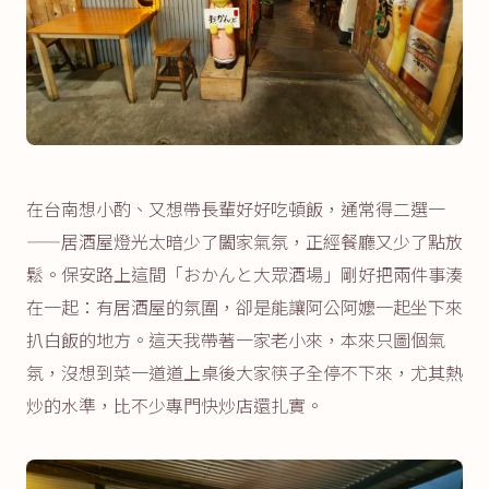
在台南想小酌、又想帶長輩好好吃頓飯，通常得二選一
——居酒屋燈光太暗少了闔家氣氛，正經餐廳又少了點放
鬆。保安路上這間「おかんと大眾酒場」剛好把兩件事湊
在一起：有居酒屋的氛圍，卻是能讓阿公阿嬤一起坐下來
扒白飯的地方。這天我帶著一家老小來，本來只圖個氣
氛，沒想到菜一道道上桌後大家筷子全停不下來，尤其熱
炒的水準，比不少專門快炒店還扎實。