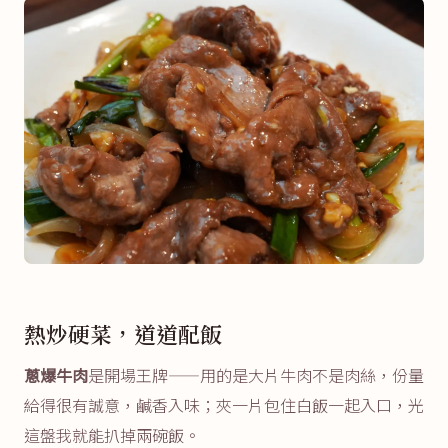
熱炒硬菜，道道配飯
蔥爆牛肉
是開場王牌——用的是大片牛肉不是肉絲，份量
給得很有誠意，鹹香入味；夾一片包住白飯一起入口，光
這盤我就能扒掉兩碗飯。