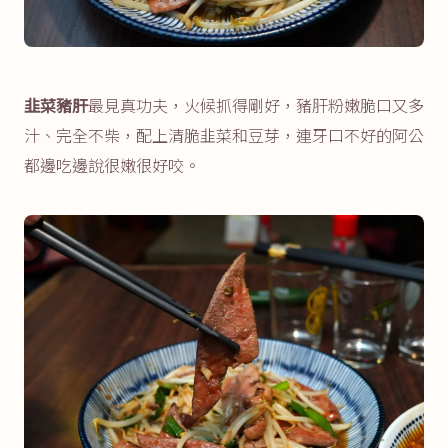
韭菜豬肝
最見真功夫，火候抓得剛好，豬肝粉嫩脆口又多
汁、完全不柴，配上清脆韭菜和豆芽，連牙口不好的阿公
都邊吃邊說很嫩很好咬。