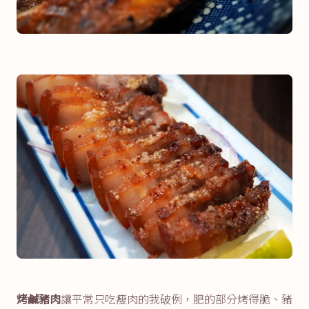
烤鹹豬肉
讓平常只吃瘦肉的我破例，肥的部分烤得脆、豬