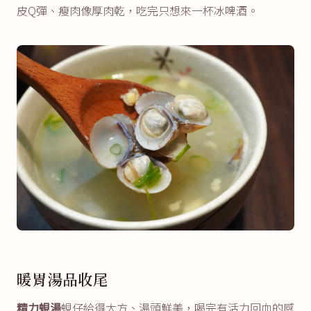
皮Q彈、瘦肉像厚肉乾，吃完只想來一杯冰啤酒。
暖胃湯品收尾
精力蜆湯
蜆仔給得大方、湯頭鮮美，喝完有活力回血的感