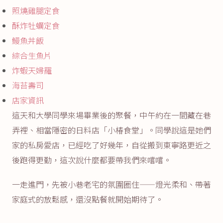
照燒雞腿定食
酥炸牡蠣定食
鰻魚丼飯
綜合生魚片
炸蝦天婦羅
海苔壽司
店家資訊
這天和大學同學來場畢業後的聚餐，中午約在一間藏在巷
弄裡、相當隱密的日料店「小椿食堂」。同學說這是她們
家的私房愛店，已經吃了好幾年，自從搬到東寧路更近之
後跑得更勤，這次說什麼都要帶我們來嚐嚐。
一走進門，先被小巷老宅的氛圍圈住——燈光柔和、帶著
家庭式的放鬆感，還沒點餐就開始期待了。