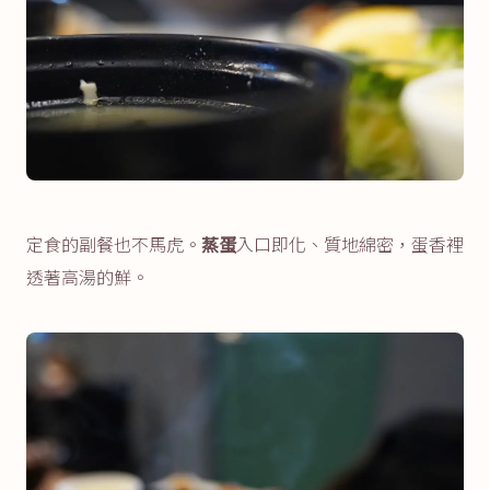
定食的副餐也不馬虎。
蒸蛋
入口即化、質地綿密，蛋香裡
透著高湯的鮮。