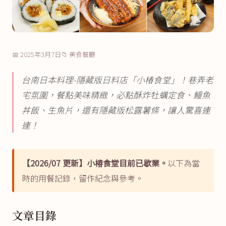
📅 2025年3月7日
📁 美食餐廳
台南日本料理-隱藏版日料店「小椿食堂」！巷弄老
宅氛圍，餐點美味精緻，必點酥炸牡蠣定食、鰻魚
丼飯、生魚片，還有隱藏版松露薯條，讓人驚喜連
連！
【2026/07 更新】小椿食堂目前已歇業。
以下為當
時的用餐記錄，留作紀念與參考。
文章目錄