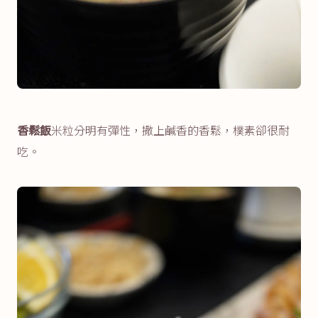
香鬆飯
米粒分明有彈性，撒上鹹香的香鬆，樸素卻很耐
吃。