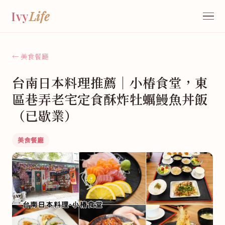
Ivy
Life
← 美食餐廳
台南日本料理推薦｜小椿食堂，東
區巷弄老宅定食酥炸牡蠣鰻魚丼飯
（已歇業）
美食餐廳