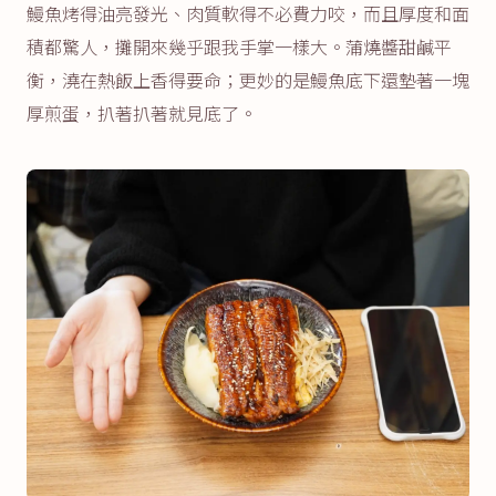
鰻魚烤得油亮發光、肉質軟得不必費力咬，而且厚度和面
積都驚人，攤開來幾乎跟我手掌一樣大。蒲燒醬甜鹹平
衡，澆在熱飯上香得要命；更妙的是鰻魚底下還墊著一塊
厚煎蛋，扒著扒著就見底了。