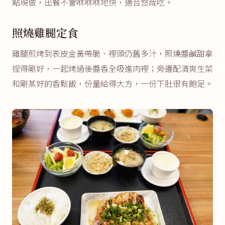
點現做，出餐不會咻咻咻地快，適合悠哉吃。
照燒雞腿定食
雞腿煎烤到表皮金黃帶脆、裡頭仍舊多汁，照燒醬鹹甜拿
捏得剛好，一起烤過後醬香全吸進肉裡；旁邊配清爽生菜
和剛蒸好的香鬆飯，份量給得大方，一份下肚很有飽足。