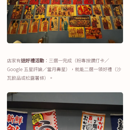
店家有
送好禮活動
：三選一完成（粉專按讚打卡／
Google 五星評論／當月壽星），就能二選一領好禮（沙
瓦飲品或松露薯條）。