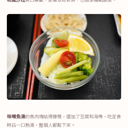
味噌魚湯
的魚肉塊給得慷慨，還加了豆腐和海帶，吃定食
時舀一口熱湯，整個人都鬆下來。