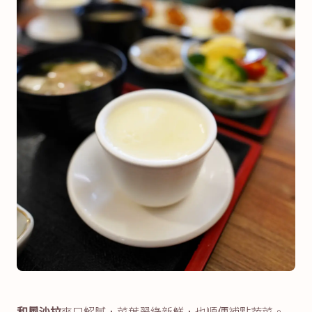
和風沙拉
爽口解膩，菜葉翠綠新鮮，也順便補點蔬菜。