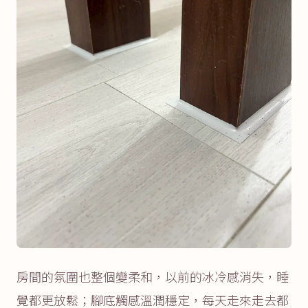
房間的氛圍也整個變柔和，以前的冰冷感消失，睡
覺都更放鬆；腳底觸感溫潤穩定，每天走來走去都