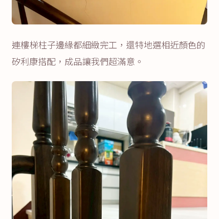
連樓梯柱子邊緣都細緻完工，還特地選相近顏色的
矽利康搭配，成品讓我們超滿意。