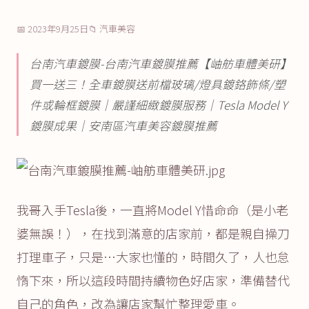
📅 2023年9月25日
📁 汽車美容
台南汽車鍍膜-台南汽車鍍膜推薦【岫舫車體美研】
買一送三！全車鍍膜送前檔玻璃/燈具鍍鉻飾條/塑
件或輪框鍍膜│嚴謹細緻鍍膜服務│Tesla Model Y
鍍膜成果│安南區汽車美容鍍膜推薦
我哥入手Tesla後，一直將Model Y惜命命（是小老
婆無誤！），在找到滿意的店家前，都是親自操刀
打理車子，只是…大家也懂的，時間久了，人也怠
惰下來，所以這段時間持續物色好店家，準備替代
自己的角色，改為讓店家幫忙整理愛車。