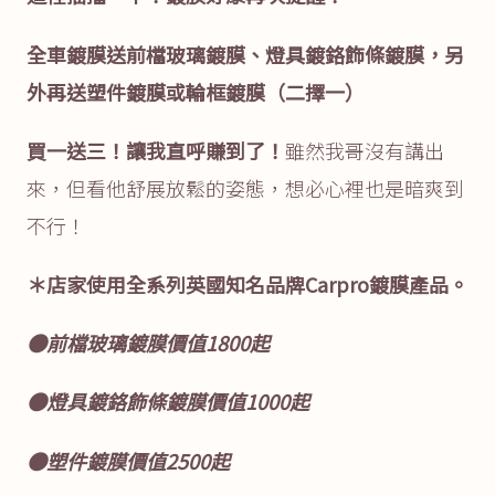
全車鍍膜送前檔玻璃鍍膜、燈具鍍鉻飾條鍍膜，另
外再送塑件鍍膜或輪框鍍膜（二擇一）
買一送三！讓我直呼賺到了！
雖然我哥沒有講出
來，但看他舒展放鬆的姿態，想必心裡也是暗爽到
不行！
＊店家使用全系列英國知名品牌Carpro鍍膜產品。
●前檔玻璃鍍膜價值1800起
●燈具鍍鉻飾條鍍膜價值1000起
●塑件鍍膜價值2500起