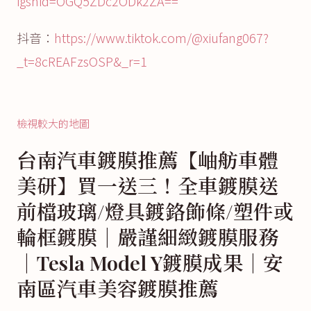
igshid=OGQ5ZDc2ODk2ZA==
抖音：
https://www.tiktok.com/@xiufang067?
_t=8cREAFzsOSP&_r=1
檢視較大的地圖
台南汽車鍍膜推薦【岫舫車體
美研】買一送三！全車鍍膜送
前檔玻璃/燈具鍍鉻飾條/塑件或
輪框鍍膜│嚴謹細緻鍍膜服務
│Tesla Model Y鍍膜成果│安
南區汽車美容鍍膜推薦