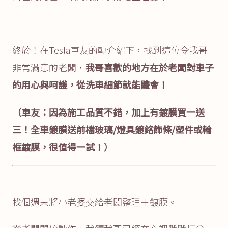
終於！在Tesla車友的轉介紹下，找到這位令我哥
非常滿意的老闆，
我哥喜歡的地方在於老闆對車子
的用心與呵護，從洗車細節就能體會！
（車友：因為施工品質不錯，加上有鍍膜買一送
三！全車鍍膜送前檔玻璃/燈具鍍鉻飾條/塑件或輪
框鍍膜，很值得一試！）
找個週末將小老婆交給老闆整理＋鍍膜。