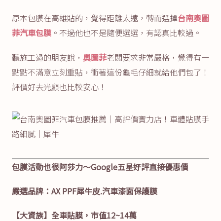
原本包膜在高雄貼的，覺得距離太遠，轉而選擇
台南奧圖
菲汽車包膜
。不過他也不是隨便選選，有認真比較過。
聽施工過的朋友說，
奧圖菲
老闆要求非常嚴格，覺得有一
點點不滿意立刻重貼，衝著這份龜毛仔細就給他們包了！
評價好去光顧也比較安心！
包膜活動也很阿莎力～Google五星好評直接優惠價
嚴選品牌：AX PPF犀牛皮.汽車漆面保護膜
【大資族】全車貼膜，市值12~14萬