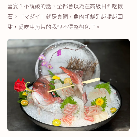
喜宴？不說破的話，全都會以為在高級日料吃懷
石。「マダイ」就是真鯛，魚肉新鮮到越嚼越回
甜，愛吃生魚片的我恨不得整盤包了。