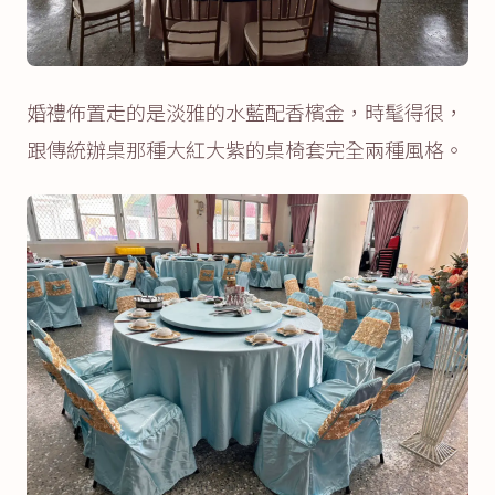
婚禮佈置走的是淡雅的水藍配香檳金，時髦得很，
跟傳統辦桌那種大紅大紫的桌椅套完全兩種風格。