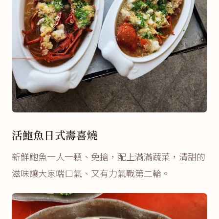
活鮑魚日式壽喜燒
新鮮鮑魚一人一顆、免搶，配上滿滿蔬菜，清甜的
滋味讓大家喘口氣、又有力氣戰第二輪。