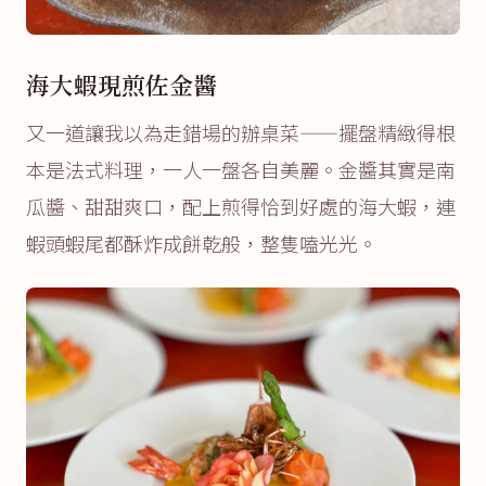
海大蝦現煎佐金醬
又一道讓我以為走錯場的辦桌菜——擺盤精緻得根
本是法式料理，一人一盤各自美麗。金醬其實是南
瓜醬、甜甜爽口，配上煎得恰到好處的海大蝦，連
蝦頭蝦尾都酥炸成餅乾般，整隻嗑光光。