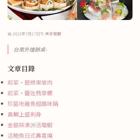
📅 2023年7月17日
📁 美食餐廳
台南外燴辦桌-
文章目錄
前菜・碧綠東坡肉
前菜・醬佐翡翠螺
珍菌地雞魚翅風味鍋
真鯛上盛刺身
金銀蒜澳洲活龍蝦
活鮑魚日式壽喜燒