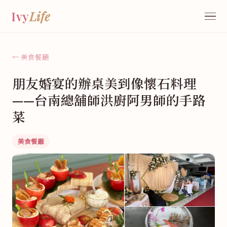
Ivy
Life
← 美食餐廳
朋友婚宴的辦桌美到像懷石料理
——台南總舖師洪廚阿男師的手路
菜
美食餐廳