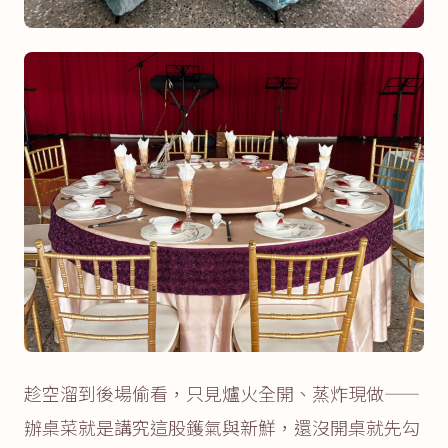
趁空溜到後場偷看，只見爐火全開、蒸炸現做——
辦桌菜就是講究這股鑊氣與新鮮，還沒開桌就先勾