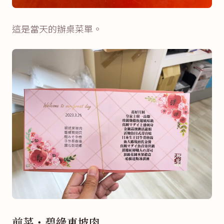
這是當天的辦桌菜單。
前菜・碧綠東坡肉