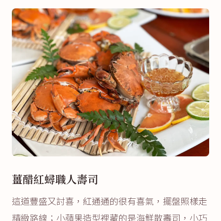
薑醋紅蟳職人壽司
這道豐盛又討喜，紅通通的很有喜氣，擺盤照樣走
精緻路線；小蘋果造型裡藏的是海鮮散壽司，小巧