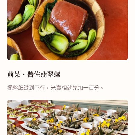
前菜・醬佐翡翠螺
擺盤細緻到不行，光賣相就先加一百分。