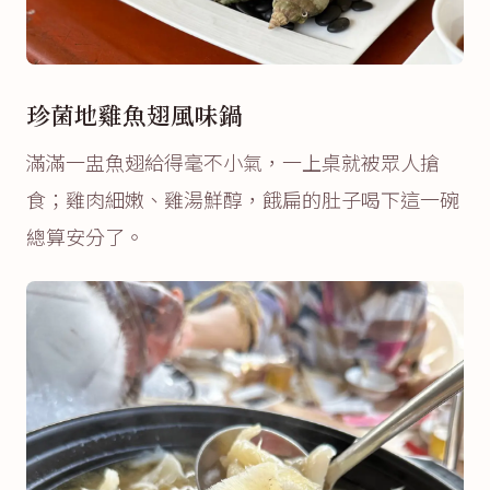
珍菌地雞魚翅風味鍋
滿滿一盅魚翅給得毫不小氣，一上桌就被眾人搶
食；雞肉細嫩、雞湯鮮醇，餓扁的肚子喝下這一碗
總算安分了。