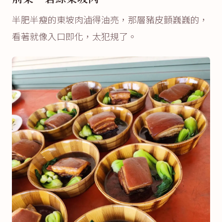
半肥半瘦的東坡肉滷得油亮，那層豬皮顫巍巍的，
看著就像入口即化，太犯規了。