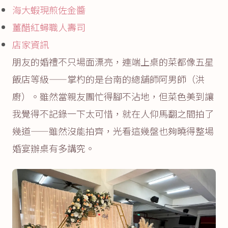
海大蝦現煎佐金醬
薑醋紅蟳職人壽司
店家資訊
朋友的婚禮不只場面漂亮，連端上桌的菜都像五星
飯店等級——掌杓的是台南的總舖師阿男師（洪
廚）。雖然當親友團忙得腳不沾地，但菜色美到讓
我覺得不記錄一下太可惜，就在人仰馬翻之間拍了
幾道——雖然沒能拍齊，光看這幾盤也夠曉得整場
婚宴辦桌有多講究。