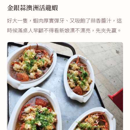
金銀蒜澳洲活龍蝦
好大一隻，蝦肉厚實彈牙、又吸飽了蒜香醬汁，這
時候滿桌人早顧不得看新娘漂不漂亮，先夾先贏。