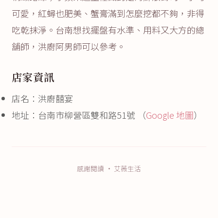
可愛，紅蟳也肥美、蟹膏滿到怎麼挖都不夠，非得
吃乾抹淨。台南想找擺盤有水準、用料又大方的總
舖師，洪廚阿男師可以參考。
店家資訊
店名：洪廚囍宴
地址：台南市柳營區雙和路51號 （
Google 地圖
）
感謝閱讀 · 艾薇生活