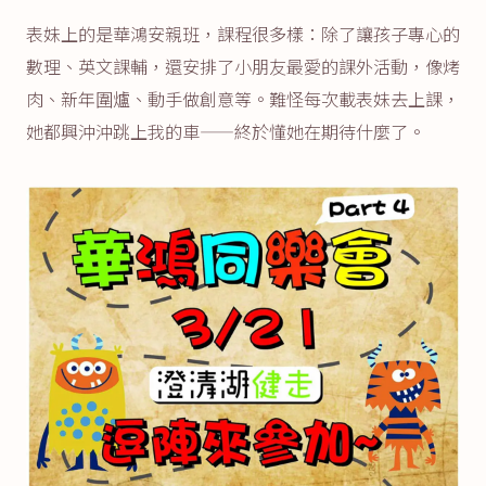
表妹上的是華鴻安親班，課程很多樣：除了讓孩子專心的
數理、英文課輔，還安排了小朋友最愛的課外活動，像烤
肉、新年圍爐、動手做創意等。難怪每次載表妹去上課，
她都興沖沖跳上我的車——終於懂她在期待什麼了。