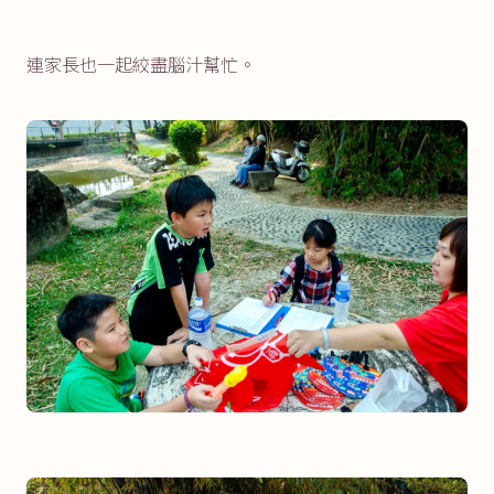
連家長也一起絞盡腦汁幫忙。