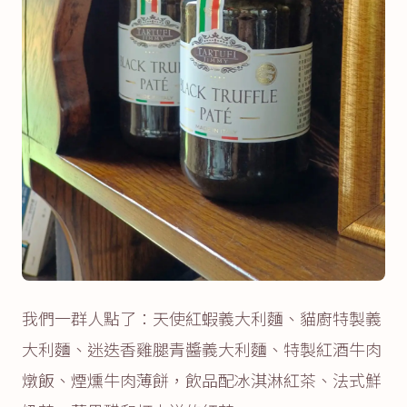
我們一群人點了：天使紅蝦義大利麵、貓廚特製義
大利麵、迷迭香雞腿青醬義大利麵、特製紅酒牛肉
燉飯、煙燻牛肉薄餅，飲品配冰淇淋紅茶、法式鮮