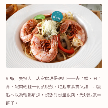
紅蝦一隻挺大，店家處理得很細——去了頭、開了
背，蝦肉輕輕一剝就脫殼，吃起來紮實又甜。四隻
蝦本以為輕鬆解決，沒想到份量很夠，光啃蝦就半
飽了。