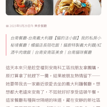
📅 2023年5月29日
📁 美食餐廳
台南餐廳-台南義大利麵【貓的法小館】我的私房小
秘境餐廳！橘貓店長陪吃飯！貓廚特製義大利麵/紅
酒牛肉燉飯│台南安南區美食│台南貓咪餐廳
這天本來只是趁空檔到安南科工區找朋友拿團購，
原打算拿了就趕下一攤，結果被朋友熱情留下——
她要帶我去一家最近很愛去坐的義大利麵餐廳。想
想都大老遠來安南了，不如就好好享受這頓午餐。
這家餐廳有種與世隔絕的味道，藏在安靜的新社區