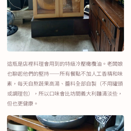
這瓶是店裡料理會用到的特級冷壓橄欖油。老闆娘
也聊起他們的堅持——所有餐點不加人工香精和味
素，每天自熬蔬果高湯、醬料全部自製（不用罐頭
或調理包），所以口味會比坊間義大利麵清淡些，
但也更健康。