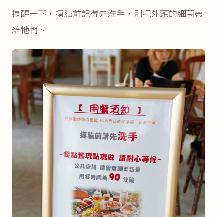
提醒一下，摸貓前記得先洗手，別把外頭的細菌帶
給牠們。