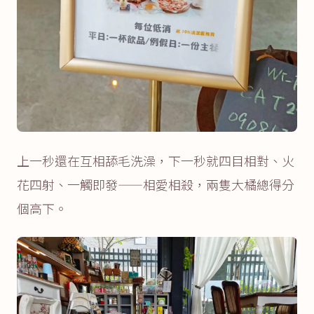
上一秒還在互相舔毛洗澡，下一秒就四目相對、火
花四射、一觸即發——相愛相殺，兩隻大橘總得分
個高下。