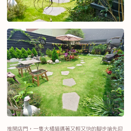
推開店門，一隻大橘貓邁著又輕又快的腳步搶先迎