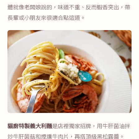
體就像老闆娘說的，味道不重、反而蝦香突出，帶
長輩或小朋友來很適合點這道。
貓廚特製義大利麵
是店裡獨家招牌，用牛肝菌油拌
炒牛肝菌菇和煙燻牛肉片，再搭頂級黑松露醬。