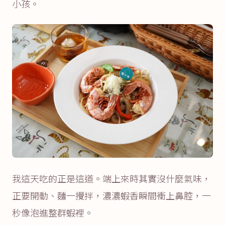
小孩。
我這天吃的正是這道。端上來時其實沒什麼氣味，
正要開動、麵一攪拌，濃濃蝦香瞬間衝上鼻腔，一
秒像泡進整群蝦裡。