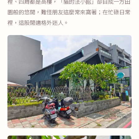
裡、四周都是高樓，「貓的法小館」卻自成一方田
園般的悠閒，難怪朋友這麼常來窩著；在忙碌日常
裡，這股閒適格外迷人。