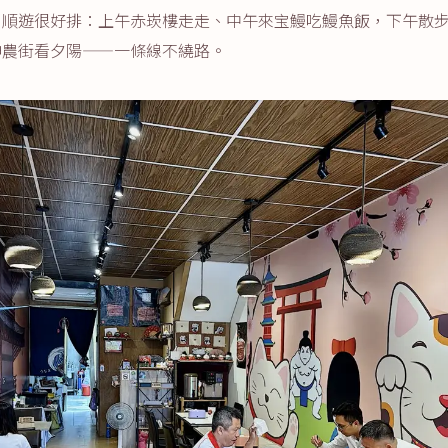
，順遊很好排：上午赤崁樓走走、中午來宝鰻吃鰻魚飯，下午散
神農街看夕陽——一條線不繞路。