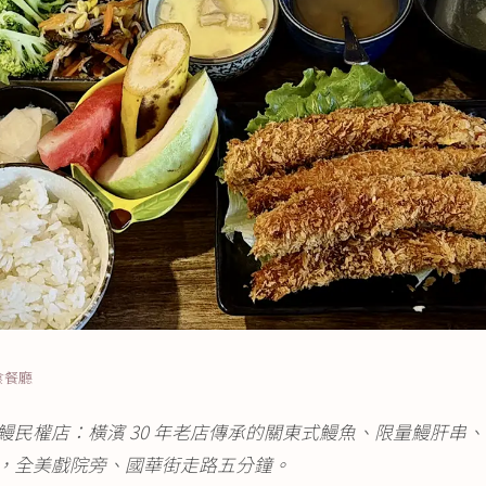
美食餐廳
鰻民權店：橫濱 30 年老店傳承的關東式鰻魚、限量鰻肝串
，全美戲院旁、國華街走路五分鐘。