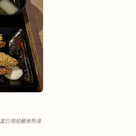
、當日現殺鰻骨熬湯