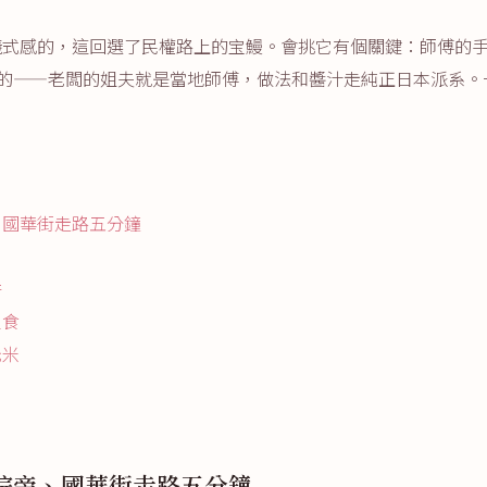
儀式感的，這回選了民權路上的宝鰻。會挑它有個關鍵：師傅的
承來的——老闆的姐夫就是當地師傅，做法和醬汁走純正日本派系
、國華街走路五分鐘
拼
定食
光米
院旁、國華街走路五分鐘