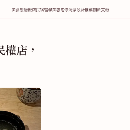
美食餐廳
飯店民宿
醫學美容
宅修清潔
設計推薦
關於艾薇
民權店，