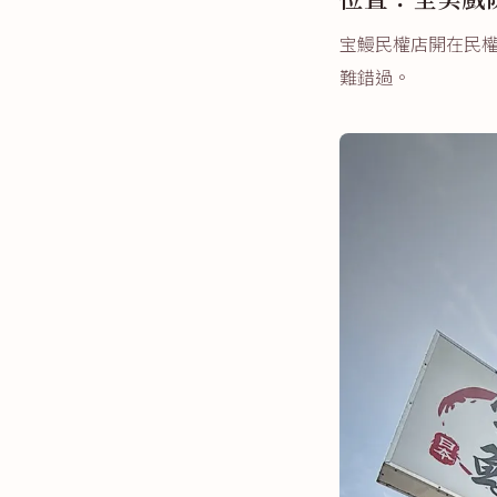
宝鰻民權店開在民權
難錯過。