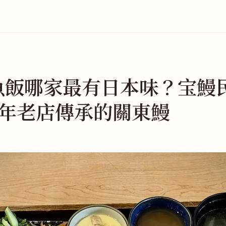
魚飯哪家最有日本味？宝鰻
0 年老店傳承的關東鰻