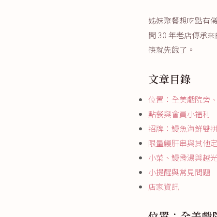
姊妹聚餐想吃點有
間 30 年老店傳
筷就先餓了。
文章目錄
位置：全美戲院旁
點餐與會員小福利
招牌：鰻魚海鮮雙
限量鰻肝串與其他
小菜、鰻骨湯與越
小提醒與常見問題
店家資訊
位置：全美戲