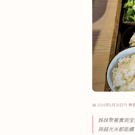
📅 2026年5月28日
📁 
姊妹聚餐實測宝
與越光米都能續