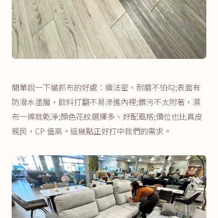
簡單說一下貓抓布的好處：織法密、耐磨不怕勾;表面有
防潑水塗層，飲料打翻不易滲進內裡;髒污不太附著，濕
布一擦就乾淨;顏色花紋選擇多、好配風格;價位也比真皮
親民，CP 值高。這幾點正好打中我們的需求。