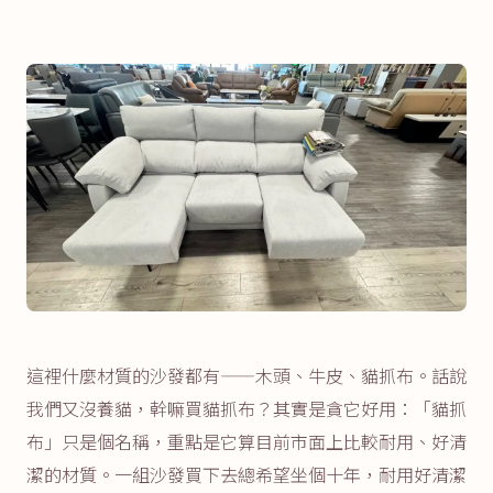
這裡什麼材質的沙發都有——木頭、牛皮、貓抓布。話說
我們又沒養貓，幹嘛買貓抓布？其實是貪它好用：「貓抓
布」只是個名稱，重點是它算目前市面上比較耐用、好清
潔的材質。一組沙發買下去總希望坐個十年，耐用好清潔