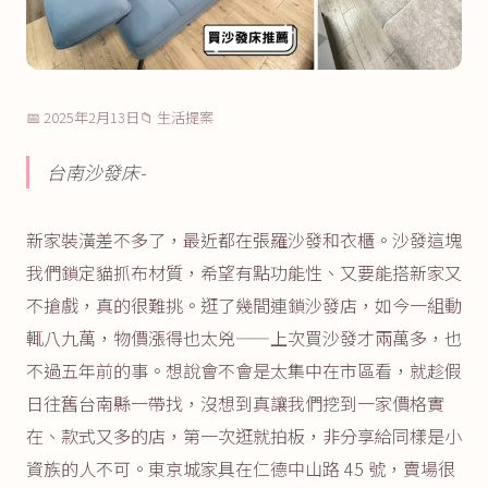
📅 2025年2月13日
📁 生活提案
台南沙發床-
新家裝潢差不多了，最近都在張羅沙發和衣櫃。沙發這塊
我們鎖定貓抓布材質，希望有點功能性、又要能搭新家又
不搶戲，真的很難挑。逛了幾間連鎖沙發店，如今一組動
輒八九萬，物價漲得也太兇——上次買沙發才兩萬多，也
不過五年前的事。想說會不會是太集中在市區看，就趁假
日往舊台南縣一帶找，沒想到真讓我們挖到一家價格實
在、款式又多的店，第一次逛就拍板，非分享給同樣是小
資族的人不可。東京城家具在仁德中山路 45 號，賣場很