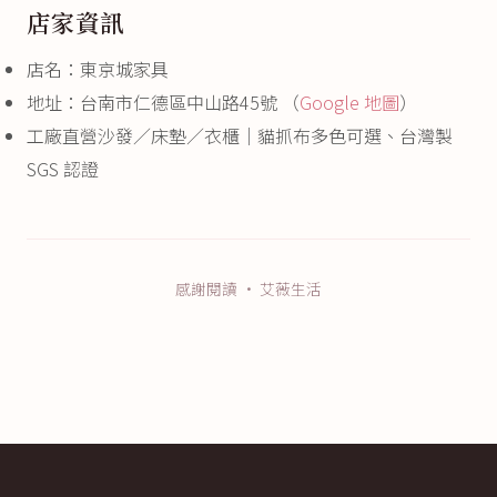
店家資訊
店名：東京城家具
地址：台南市仁德區中山路45號 （
Google 地圖
）
工廠直營沙發／床墊／衣櫃｜貓抓布多色可選、台灣製
SGS 認證
感謝閱讀 · 艾薇生活