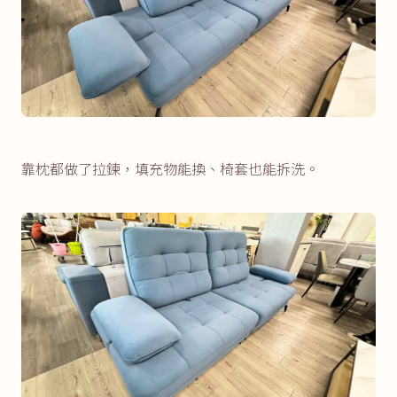
靠枕都做了拉鍊，填充物能換、椅套也能拆洗。