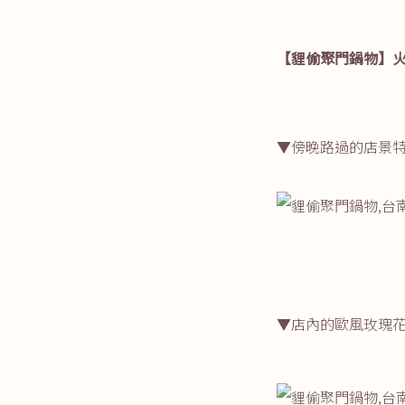
【貍偷聚門鍋物】
▼傍晚路過的店景
▼店內的歐風玫瑰