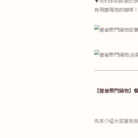
▼他們家的飲品也很
有現磨現泡的咖啡
【貍偷聚門鍋物】
先來介紹大菜盤和