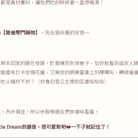
道都是真材實料，讓我們吃的時候會一直想喝湯！
鍋
【貍偷聚門鍋物】
，完全是命運的安排～
，原本回家的路在修路，於是繞到別條巷子，恰好就看到這家火
裡面還有打卡玫瑰花牆，艾薇我的網美雷達立刻嗶嗶叫，轉頭循
餐吃火鍋好不好？（好像白雪公主裡的巫婆哈哈哈）
吃，內外俱佳！所以休假帶朋友們來嚐味看看。
ttle Dream的諧音，很可愛對吧❤️一下子就記住了！