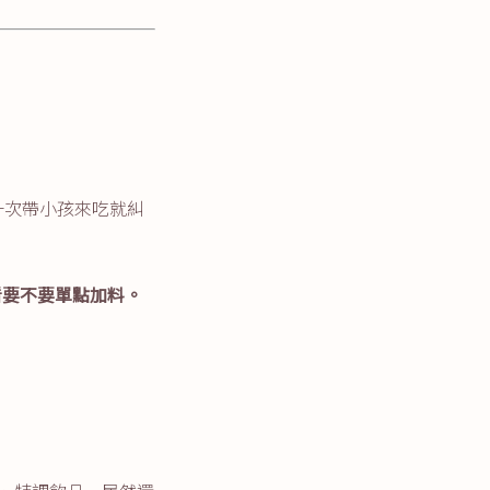
一次帶小孩來吃就糾
看要不要單點加料。