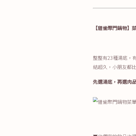
【貍偷聚門鍋物】
整整有23種湯底，
結超久，小朋友都
先選湯底，再選肉