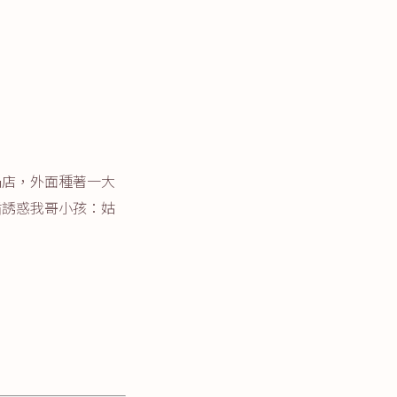
鍋店，外面種著一大
循誘惑我哥小孩：姑