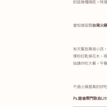
的這幾種鍋底，味
會知道這間
台南火
有天幫我哥接小孩
棵粉紅乾燥花木，
姑請你吃大餐，午
不過火鍋是真的好
Ps.貍偷聚門取自Li