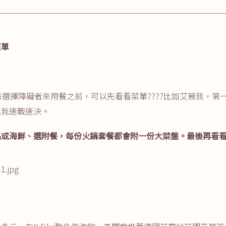
菜單
有選擇障礙者來用餐之前，可以先看看菜單????比如艾薇我，第
比我速戰速決。
品或海鮮、選附餐，每份火鍋套餐都會附一份大菜盤。最後再看