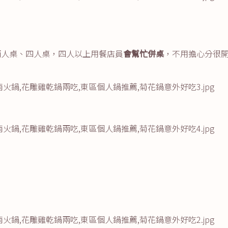
兩人桌、四人桌，四人以上用餐店員
會幫忙併桌
，不用擔心分很