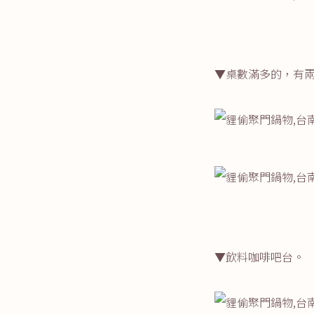
▼桌數滿多的，有
▼飲料咖啡吧台。