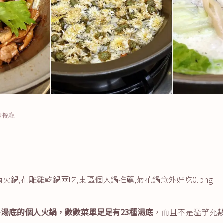
美食餐廳
多湯底的個人火鍋，數數菜單足足有23種湯底
，而且不是濫竽充