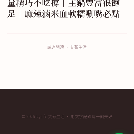
量精巧不吃撐│主鍋豐富很飽
足│麻辣滷米血軟糯唰嘴必點
感謝閱讀 · 艾薇生活
© 2026 IvyLife 艾薇生活 · 用文字記錄每一刻美好