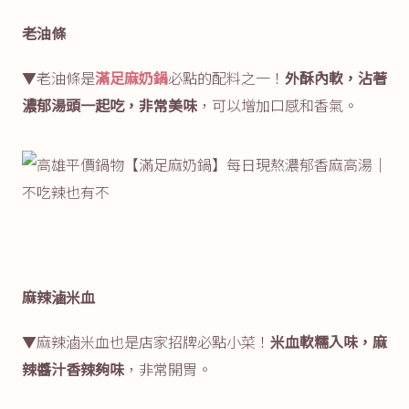
老油條
▼老油條是
滿足麻奶鍋
必點的配料之一！
外酥內軟，沾著
濃郁湯頭一起吃，非常美味
，可以增加口感和香氣。
麻辣滷米血
▼麻辣滷米血也是店家招牌必點小菜！
米血軟糯入味，麻
辣醬汁香辣夠味
，非常開胃。