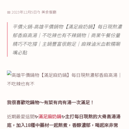
📅 2023年12月5日
📁 美食餐廳
平價火鍋-高雄平價鍋物【滿足麻奶鍋】每日現熬濃
郁香麻高湯│不吃辣也有不辣鍋物│商業午餐份量
精巧不吃撐│主鍋豐富很飽足│麻辣滷米血軟糯唰
嘴必點
我很喜歡吃鍋物～有菜有肉有湯一次滿足！
近期最愛這間
✨
滿足麻奶鍋
✨主打每日現熬的大骨高湯湯
底，加入18種中藥材一起熬煮，香醇濃郁，喝起來非常