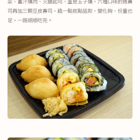
菜、薑汁燒肉、火腿起司、蛋皮玉子燒，六種口味的捲壽
司再加三顆豆皮壽司，餓一點就點這款，變化夠、份量也
足，一路順順吃完。