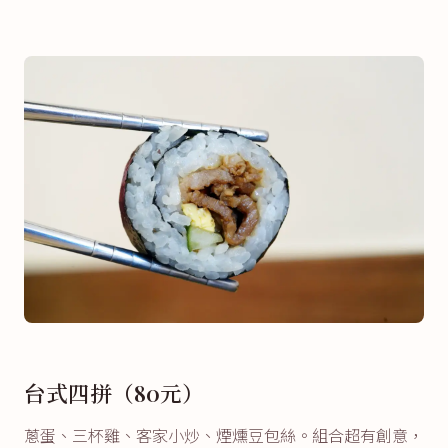
台式四拼（80元）
蔥蛋、三杯雞、客家小炒、煙燻豆包絲。組合超有創意，