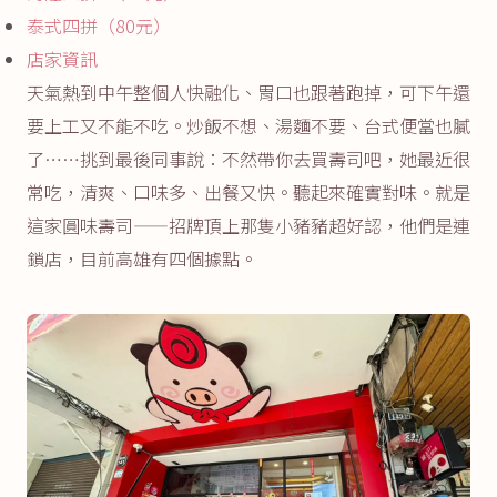
泰式四拼（80元）
店家資訊
天氣熱到中午整個人快融化、胃口也跟著跑掉，可下午還
要上工又不能不吃。炒飯不想、湯麵不要、台式便當也膩
了……挑到最後同事說：不然帶你去買壽司吧，她最近很
常吃，清爽、口味多、出餐又快。聽起來確實對味。就是
這家圓味壽司——招牌頂上那隻小豬豬超好認，他們是連
鎖店，目前高雄有四個據點。