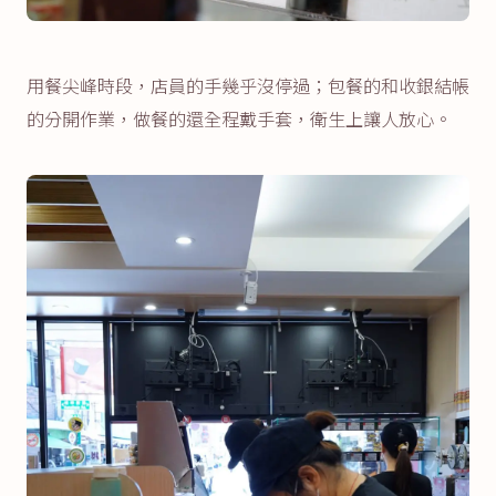
用餐尖峰時段，店員的手幾乎沒停過；包餐的和收銀結帳
的分開作業，做餐的還全程戴手套，衛生上讓人放心。