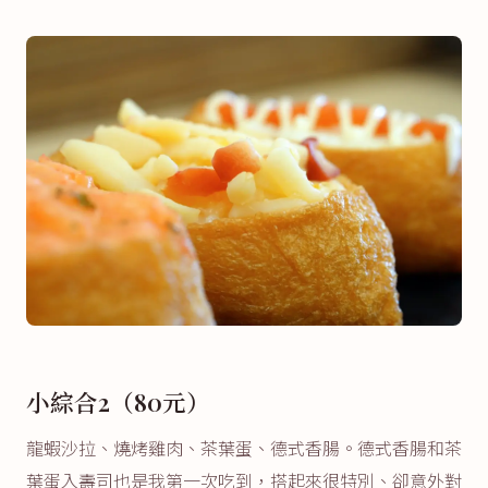
小綜合2（80元）
龍蝦沙拉、燒烤雞肉、茶葉蛋、德式香腸。德式香腸和茶
葉蛋入壽司也是我第一次吃到，搭起來很特別、卻意外對