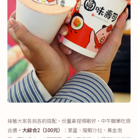
接著大家各挑各的搭配，份量拿捏得剛好，中午簡單吃很
合適。
大綜合2（100元）
：蔥蛋、龍蝦沙拉、黃金泡