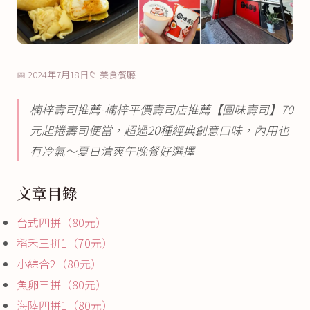
📅 2024年7月18日
📁 美食餐廳
楠梓壽司推薦-楠梓平價壽司店推薦【圓味壽司】70
元起捲壽司便當，超過20種經典創意口味，內用也
有冷氣～夏日清爽午晚餐好選擇
文章目錄
台式四拼（80元）
稻禾三拼1（70元）
小綜合2（80元）
魚卵三拼（80元）
海陸四拼1（80元）