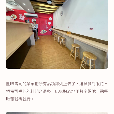
圓味壽司的菜單把所有品項都列上去了，選擇多到眼花。
捲壽司裡包的料組合很多，店家貼心地用數字編號，點餐
時報號碼就行。