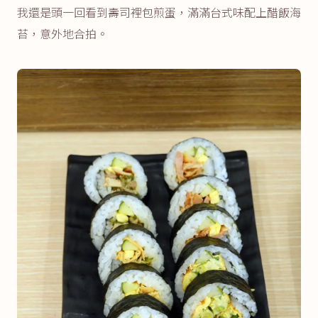
我還是頭一回看到壽司裡包煎蛋，滿滿台式味配上醋飯海
苔，意外地合拍。