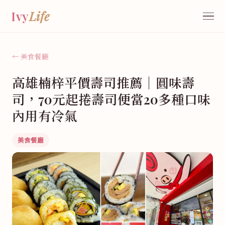
Ivy
Life
← 美食餐廳
高雄楠梓平價壽司推薦｜圓味壽
司，70元起捲壽司便當20多種口味
內用有冷氣
美食餐廳