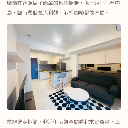
廠商在客廳做了簡單的系統櫥櫃，搭一組小吧台中
島，臨時煮個義大利麵、泡杯咖啡都很方便。
電視牆走極簡，乾淨俐落讓空間看起來更寬敞，上