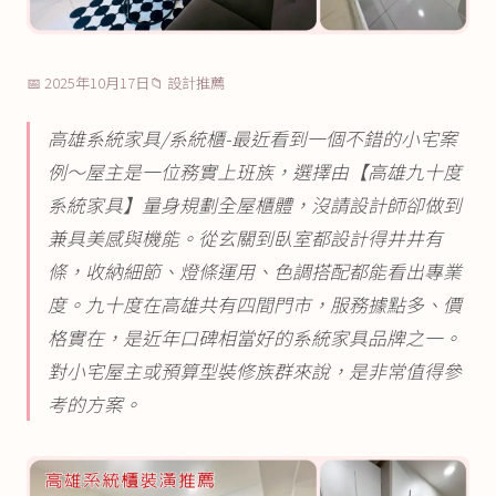
📅 2025年10月17日
📁 設計推薦
高雄系統家具/系統櫃-最近看到一個不錯的小宅案
例～屋主是一位務實上班族，選擇由【高雄九十度
系統家具】量身規劃全屋櫃體，沒請設計師卻做到
兼具美感與機能。從玄關到臥室都設計得井井有
條，收納細節、燈條運用、色調搭配都能看出專業
度。九十度在高雄共有四間門市，服務據點多、價
格實在，是近年口碑相當好的系統家具品牌之一。
對小宅屋主或預算型裝修族群來說，是非常值得參
考的方案。