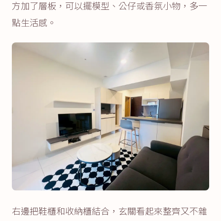
方加了層板，可以擺模型、公仔或香氛小物，多一
點生活感。
右邊把鞋櫃和收納櫃結合，玄關看起來整齊又不雜