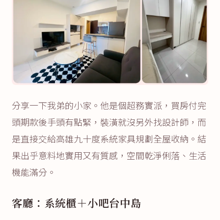
分享一下我弟的小家。他是個超務實派，買房付完
頭期款後手頭有點緊，裝潢就沒另外找設計師，而
是直接交給高雄九十度系統家具規劃全屋收納。結
果出乎意料地實用又有質感，空間乾淨俐落、生活
機能滿分。
客廳：系統櫃＋小吧台中島