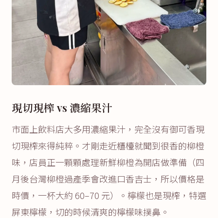
現切現榨 vs 濃縮果汁
市面上飲料店大多用濃縮果汁，完全沒有御可香現
切現榨來得純粹。才剛走近櫃檯就聞到很香的柳橙
味，店員正一顆顆處理新鮮柳橙為開店做準備（四
月後台灣柳橙過產季會改進口香吉士，所以價格是
時價，一杯大約 60–70 元）。檸檬也是現榨，特選
屏東檸檬，切的時候清爽的檸檬味撲鼻。