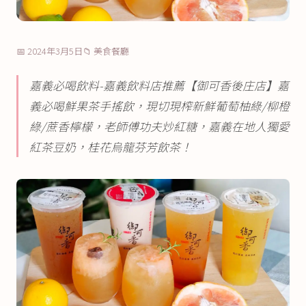
📅 2024年3月5日
📁 美食餐廳
嘉義必喝飲料-嘉義飲料店推薦【御可香後庄店】嘉
義必喝鮮果茶手搖飲，現切現榨新鮮葡萄柚綠/柳橙
綠/蔗香檸檬，老師傅功夫炒紅糖，嘉義在地人獨愛
紅茶豆奶，桂花烏龍芬芳飲茶！