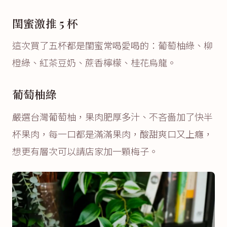
閨蜜激推 5 杯
這次買了五杯都是閨蜜常喝愛喝的：葡萄柚綠、柳
橙綠、紅茶豆奶、蔗香檸檬、桂花烏龍。
葡萄柚綠
嚴選台灣葡萄柚，果肉肥厚多汁、不吝嗇加了快半
杯果肉，每一口都是滿滿果肉，酸甜爽口又上癮，
想更有層次可以請店家加一顆梅子。