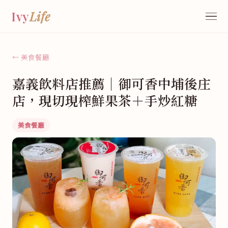
Ivy
Life
← 美食餐廳
嘉義飲料店推薦｜御可香中埔後庄
店，現切現榨鮮果茶＋手炒紅糖
美食餐廳