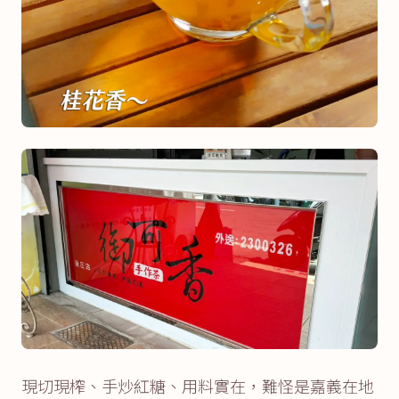
現切現榨、手炒紅糖、用料實在，難怪是嘉義在地