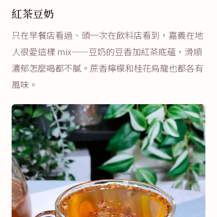
紅茶豆奶
只在早餐店看過、頭一次在飲料店看到，嘉義在地
人很愛這樣 mix——豆奶的豆香加紅茶底蘊，滑順
濃郁怎麼喝都不膩。蔗香檸檬和桂花烏龍也都各有
風味。